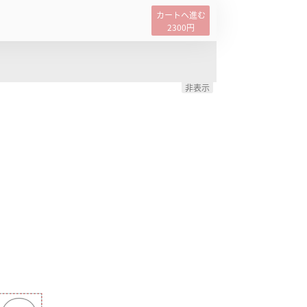
カートヘ進む
2300
円
非表示