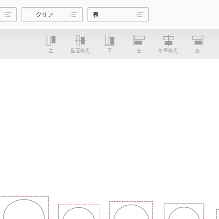
クリア
表
上
垂直揃え
下
左
水平揃え
右