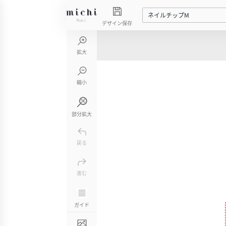
ネイルチップM
デザイン保存
拡大
縮小
部分拡大
戻る
進む
ガイド